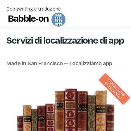
Copywriting e traduzione
Babble-on
Servizi di localizzazione di app
Made in San Francisco — Localizziamo app
T
R
D
U
Z
I
O
N
I
R
T
I
G
I
A
N
A
L
A
A
I